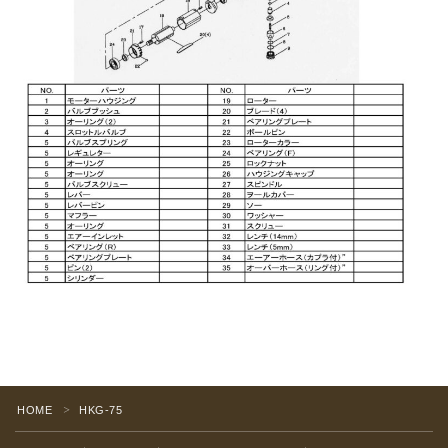
HOME
HKG-75
＞