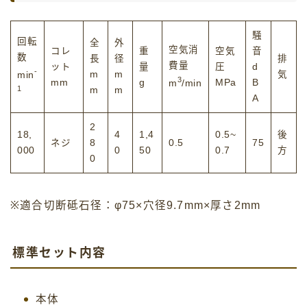
騒
回転
全
外
空気消
コレ
重
空気
音
数
長
径
排
費量
ット
量
圧
d
-
m
m
気
min
3
mm
g
MPa
B
m
/min
1
m
m
A
2
18,
4
1,4
0.5~
後
ネジ
8
0.5
75
000
0
50
0.7
方
0
※適合切断砥石径：φ75×穴径9.7mm×厚さ2mm
標準セット内容
本体