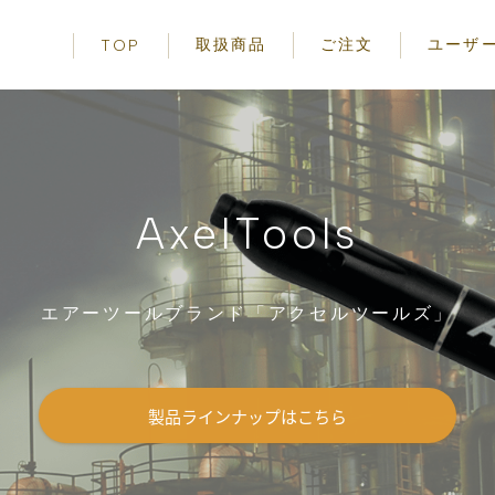
取扱商品
ご注文
ユーザ
TOP
エアーツール
ご使用前の
先端工具
安全に関す
アクセサリー
お取り扱い
事項
AxelTools
保証規定
製品一覧
エアーツールブランド「アクセルツールズ」
製品ラインナップはこちら