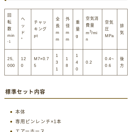
回
空気消
ヘ
全
外
転
チャッ
重
空気
費量
ッ
長
径
排
数
キング
量
圧
3
ド
m
m
気
m
/mi
min
pt
g
MPa
°
m
m
n
-1
1
1
25,
12
M7×0.7
1
0.4~
後
3
4
0.2
000
0
5
8
0.6
方
1
0
標準セット内容
本体
専用ピンレンチ×1本
エアーホース