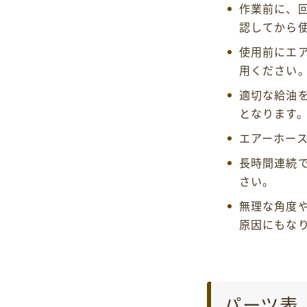
作業前に、
認してから
使用前にエ
用ください
適切な給油
となります
エアーホー
長時間連続
さい。
無理な角度
原因にもな
パーツ表