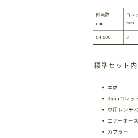
回転数
コレ
-1
mm
min
54,000
3
標準セット内
本体
3mmコレッ
専用レンチ×
エアーホー
カプラー