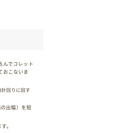
込んでコレット
ておこないま
時計回りに回す
端の出幅）を短
ます。