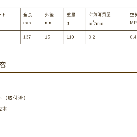
空気消費量
ット
全長
外径
重量
空
3
mm
mm
g
MP
m
/min
137
15
110
0.2
0.4
容
ト（取付済）
2本
ス