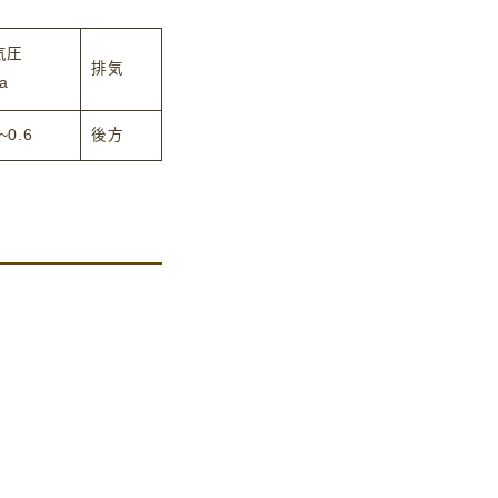
気圧
排気
a
~0.6
後方