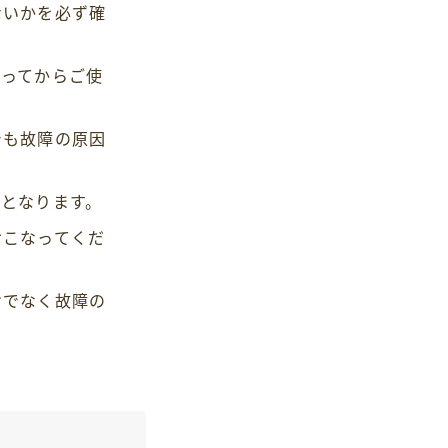
ないかを必ず確
なってからご使
でも故障の原因
となります。
おこなってくだ
けでなく故障の