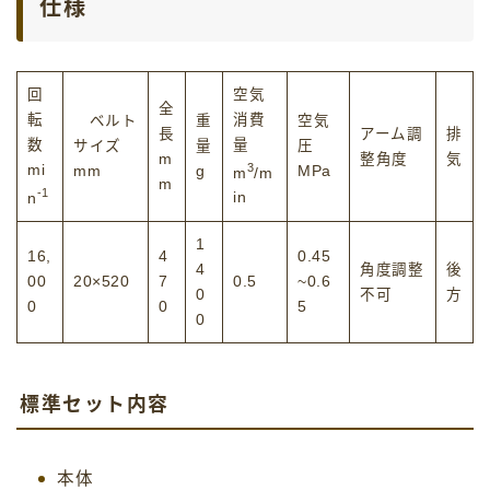
仕様
回
空気
全
転
消費
ベルト
重
空気
長
アーム調
排
数
量
サイズ
量
圧
m
整角度
気
3
mi
mm
g
MPa
m
/m
m
-1
n
in
1
16,
4
0.45
4
角度調整
後
00
20×520
7
0.5
~0.6
0
不可
方
0
0
5
0
標準セット内容
本体