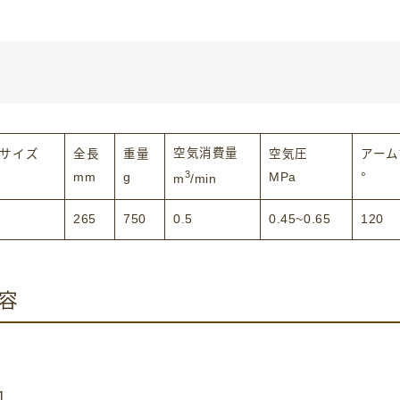
空気消費量
サイズ
全長
重量
空気圧
アーム
3
mm
g
MPa
°
m
/min
265
750
0.5
0.45~0.65
120
容
1