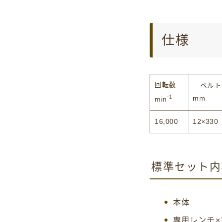
仕様
回転数
ベルト
-1
mm
min
16,000
12×330
標準セット内
本体
専用レンチ×