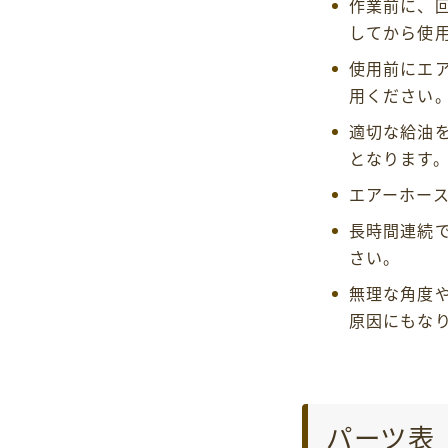
作業前に、
してから使
使用前にエ
用ください
適切な給油
となります
エアーホー
長時間連続
さい。
無理な角度
原因にもな
パーツ表