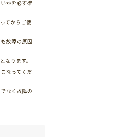
ないかを必ず確
なってからご使
でも故障の原因
となります。
おこなってくだ
けでなく故障の