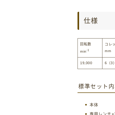
仕様
回転数
コレ
-1
mm
min
19,000
6（3
標準セット内
本体
専用レンチ×