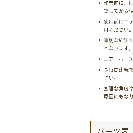
作業前に、
認してから
使用前にエ
用ください
適切な給油
となります
エアーホー
長時間連続
さい。
無理な角度
原因にもな
パーツ表