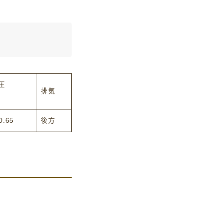
圧
排気
0.65
後方