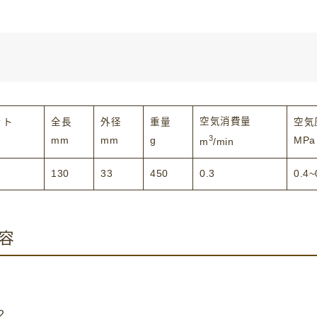
空気消費量
ット
全長
外径
重量
空気
3
mm
mm
g
MPa
m
/min
）
130
33
450
0.3
0.4~
容
2